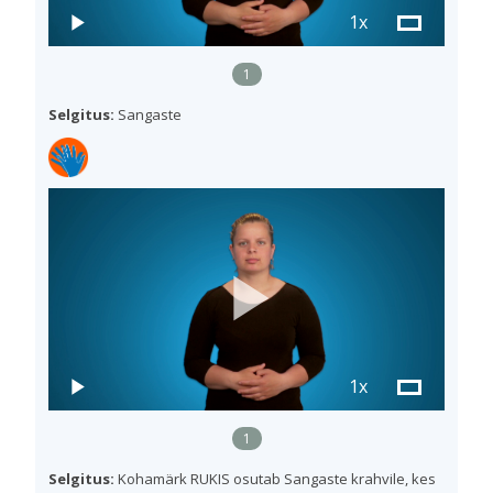
1x
1
Selgitus:
Sangaste
1x
1
Selgitus:
Kohamärk RUKIS osutab Sangaste krahvile, kes