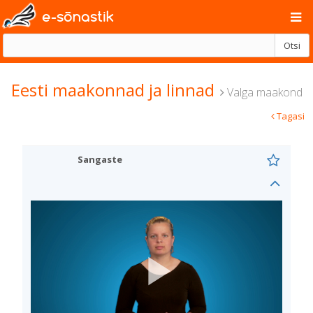
e-sõnastik
Otsi
Eesti maakonnad ja linnad
Valga maakond
Tagasi
Sangaste